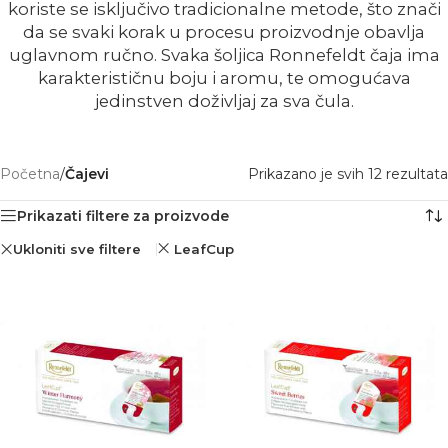
koriste se isključivo tradicionalne metode, što znači
da se svaki korak u procesu proizvodnje obavlja
uglavnom ručno. Svaka šoljica Ronnefeldt čaja ima
karakterističnu boju i aromu, te omogućava
jedinstven doživljaj za sva čula.
Prikazano je svih 12 rezultata
Početna
/
Čajevi
Prikazati filtere za proizvode
Ukloniti sve filtere
LeafCup