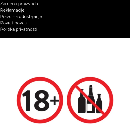
Zamena proizvoda
Reklamacije
Pravo na odustajanje
Povrat novca
Politika privatnosti