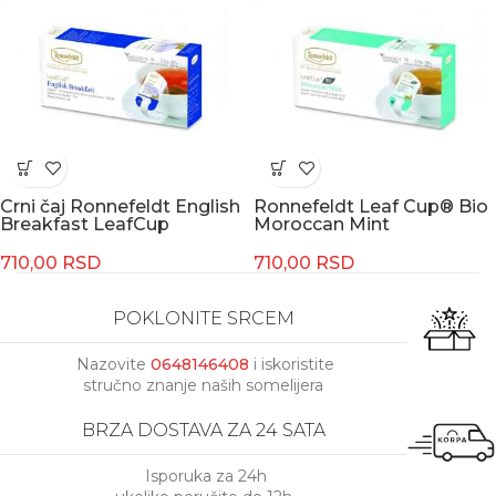
Crni čaj Ronnefeldt English
Ronnefeldt Leaf Cup® Bio
Breakfast LeafCup
Moroccan Mint
710,00
RSD
710,00
RSD
POKLONITE SRCEM
Nazovite
0648146408
i iskoristite
stručno znanje naših somelijera
BRZA DOSTAVA ZA 24 SATA
Isporuka za 24h