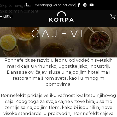
webshop@korpa-deli.com
Skip to navigation
Skip to main content
MENI
ČAJEVI
Voćni, biljni, zeleni, crni, organski čajevi iz najlepših
bašta sveta!
Ronnefeldt se razvio u jednu od vodećih svetskih
marki čaja u vrhunskoj ugostiteljskoj industriji.
Danas se ovi čajevi služe u najboljim hotelima i
restoranima širom sveta, kao i u mnogim
domovima.
Ronnefeldt pridaje veliku važnost kvalitetu njihovog
čaja. Zbog toga za svoje čajne vrtove biraju samo
zemlje sa najboljim tlom, kako bi ispunili njihove
visoke standarde. U proizvodnji Ronnefeldt čajeva