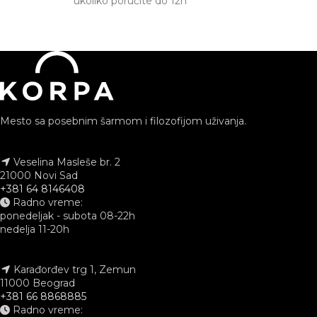
ukoliko poručite do 12h
Mesto sa posebnim šarmom i filozofijom uživanja.
Veselina Masleše br. 2
21000 Novi Sad
+381 64 8146408
Radno vreme:
ponedeljak - subota 08-22h
nedelja 11-20h
Karađorđev trg 1, Zemun
11000 Beograd
+381 66 8868885
Radno vreme: