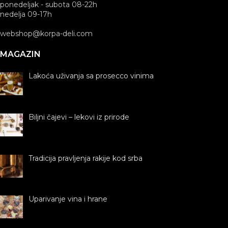
ponedeljak - subota 08-22h
nedelja 09-17h
webshop@korpa-deli.com
MAGAZIN
Lakoća uživanja sa prosecco vinima
Biljni čajevi – lekovi iz prirode
Tradicija pravljenja rakije kod srba
Uparivanje vina i hrane