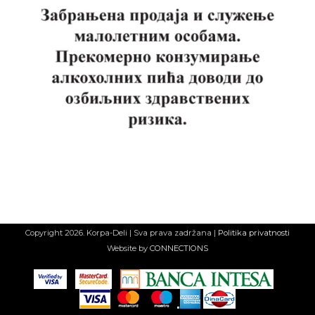
Copyright 2026. Korpa-Deli | Sva prava zadržana |
Politika privatnosti
Website by
CONNECTIONS