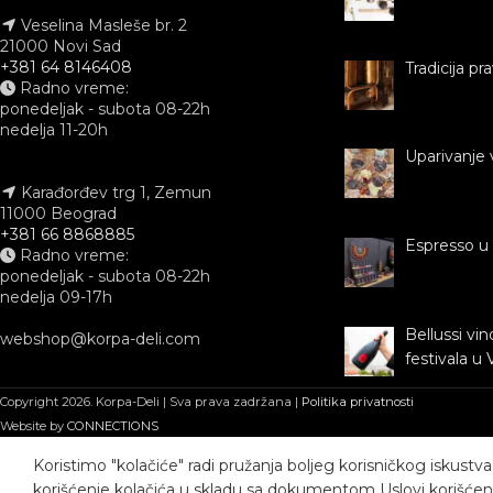
Veselina Masleše br. 2
21000 Novi Sad
+381 64 8146408
Tradicija pr
Radno vreme:
ponedeljak - subota 08-22h
nedelja 11-20h
Uparivanje 
Karađorđev trg 1, Zemun
11000 Beograd
+381 66 8868885
Espresso u
Radno vreme:
ponedeljak - subota 08-22h
nedelja 09-17h
Bellussi vi
webshop@korpa-deli.com
festivala u 
Copyright 2026. Korpa-Deli | Sva prava zadržana |
Politika privatnosti
Website by
CONNECTIONS
Koristimo "kolačiće" radi pružanja boljeg korisničkog iskust
korišćenje kolačića u skladu sa dokumentom Uslovi korišćenj