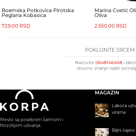
Boemska Potkovica Pirotska
Marina Cvetić Oli
Peglana Kobasica
Oliva
729,00
RSD
2.550,00
RSD
POKLONITE SRCEM
Nazovite
0648146408
i iskor
stručno znanje naših someli
MAGAZIN
Lakoća uži
vinima
Mesto sa posebnim šarmom i
filozofijom uživanja.
Biljni čajevi