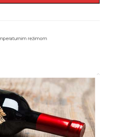
emperaturnim režimom