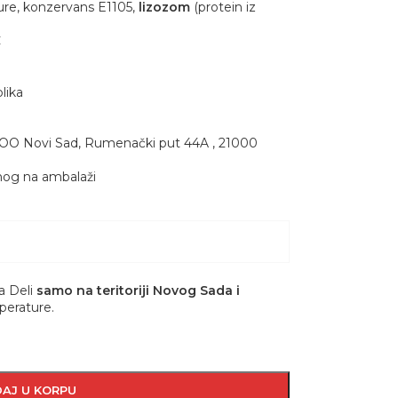
lture, konzervans E1105,
lizozom
(protein iz
C
lika
DOO Novi Sad, Rumenački put 44A , 21000
nog na ambalaži
a Deli
samo na teritoriji Novog Sada i
perature.
AJ U KORPU