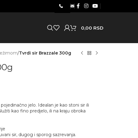
0,00
RSD
 režimom
/
Tvrdi sir Brazzale 300g
300g
jedinačno jelo. Idealan je kao stoni sir ili
iti kao fino predjelo, ili na kraju obroka
nje
uvani sir, dugog i sporog sazrevanja.