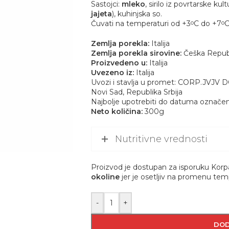
Sastojci:
mleko
, sirilo iz povrtarske ku
jajeta
), kuhinjska so.
Čuvati na temperaturi od +3
C do +7
o
o
Zemlja porekla:
Italija
Zemlja porekla sirovine:
Češka Repub
Proizvedeno u:
Italija
Uvezeno iz:
Italija
Uvozi i stavlja u promet: CORP.JVJV 
Novi Sad, Republika Srbija
Najbolje upotrebiti do datuma označe
Neto količina:
300g
Nutritivne vrednosti
Proizvod je dostupan za isporuku Korp
okoline
jer je osetljiv na promenu tem
-
+
DOD