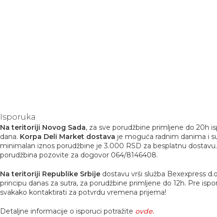
Isporuka
Na teritoriji Novog Sada
, za sve porudžbine primljene do 20h i
dana.
Korpa Deli Market dostava
je moguća radnim danima i s
minimalan iznos porudžbine je 3.000 RSD za besplatnu dostavu
porudžbina pozovite za dogovor 064/8146408.
Na teritoriji Republike Srbije
dostavu vrši služba Bexexpress d.o
principu danas za sutra, za porudžbine primljene do 12h. Pre is
svakako kontaktirati za potvrdu vremena prijema!
Detaljne informacije o isporuci potražite
ovde.