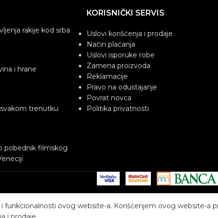
KORISNIČKI SERVIS
avljenja rakije kod srba
Uslovi korišćenja i prodaje
Način plaćanja
Uslovi isporuke robe
Zamena proizvoda
vina i hrane
Reklamacije
Pravo na odustajanje
Povrat novca
 svakom trenutku
Politika privatnosti
no pobednik filmskog
Veneciji
va i funkcionalnosti ovog website-a. Korišćenjem ovog website-a p
a i prodaje.