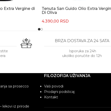
o Extra Vergine di
Tenuta San Guido Olio Extra Vergi
Di Oliva
4.390,00
RSD
BRZA DOSTAVA ZA 24 SATA
istite
Isporuka za 24h
jera
ukoliko poručite do 12h
FILOZOFIJA UŽIVANJA
vanja sa prosecco
Vaši povodi
Prodajni podsticaj
Kontakt
 – lekovi iz prirode