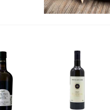
vaše iznenađenje u
ema Vašim
sa. Nazovite