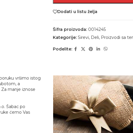
Dodati u listu želja
Šifra proizvoda:
0014245
Kategorije:
Sirevi
,
Deli
,
Proizvodi sa t
Podelite:
sporuku vršimo istog
ubotom, a
. Za manje iznose
.o. Šabac
po
poruke ćemo Vas