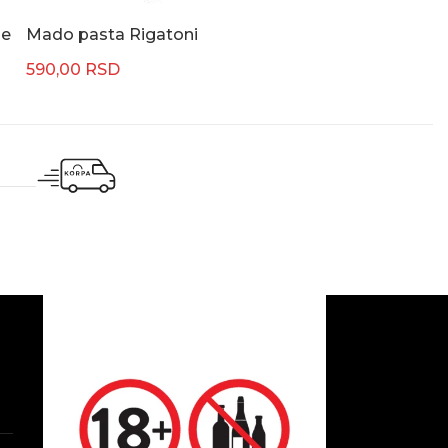
ne
Mado pasta Rigatoni
Lien Ying Trak
590,00
RSD
660,00
RSD