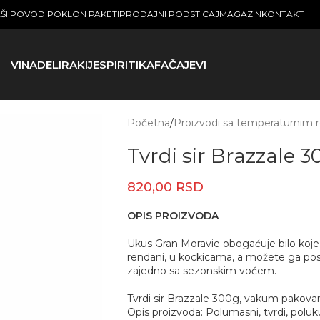
ŠI POVODI
POKLON PAKETI
PRODAJNI PODSTICAJ
MAGAZIN
KONTAKT
VINA
DELI
RAKIJE
SPIRITI
KAFA
ČAJEVI
Početna
/
Proizvodi sa temperaturnim
Tvrdi sir Brazzale 
820,00
RSD
OPIS PROIZVODA
Ukus Gran Moravie obogaćuje bilo koje po
rendani, u kockicama, a možete ga posluž
zajedno sa sezonskim voćem.
Tvrdi sir Brazzale 300g, vakum pakova
Opis proizvoda: Polumasni, tvrdi, poluk