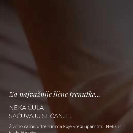
Za najvažnije lične trenutke...
NEKA ČULA
SAČUVAJU SEĆANJE...
Živimo samo u trenucima koje vredi upamtiti... Neka ih