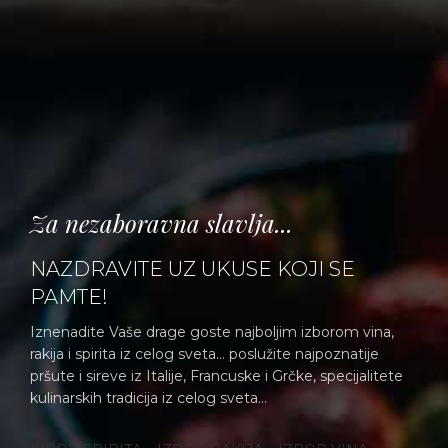
Za nezaboravna slavlja...
NAZDRAVITE UZ UKUSE KOJI SE
PAMTE!
Iznenadite Vaše drage goste najboljim izborom vina,
rakija i spirita iz celog sveta... poslužite najpoznatije
pršute i sireve iz Italije, Francuske i Grčke, specijalitete
kulinarskih tradicija iz celog sveta...