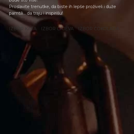
bude što više!
Proslavite trenutke, da biste ih lepše proživeli i duže
pamtili... da traju i inspirišu!
IZBOR KAFA
IZBOR ČAJEVA
IZBOR ČOKOLADA