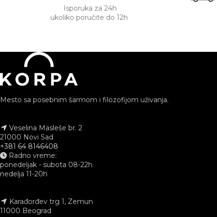
Isporuka za 24h
ukoliko poručite do 12h
Mesto sa posebnim šarmom i filozofijom uživanja.
Veselina Masleše br. 2
21000 Novi Sad
+381 64 8146408
Radno vreme:
ponedeljak - subota 08-22h
nedelja 11-20h
Karađorđev trg 1, Zemun
11000 Beograd