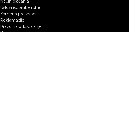
Način plaćanja
Uslovi isporuke robe
Zamena proizvoda
Reklamacije
Pravo na odustajanje
Povrat novca
Politika privatnosti