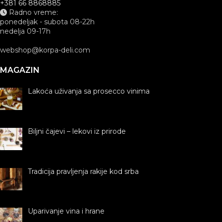
+381 66 8868885
Radno vreme:
ponedeljak - subota 08-22h
nedelja 09-17h
webshop@korpa-deli.com
MAGAZIN
Lakoća uživanja sa prosecco vinima
Biljni čajevi – lekovi iz prirode
Tradicija pravljenja rakije kod srba
Uparivanje vina i hrane