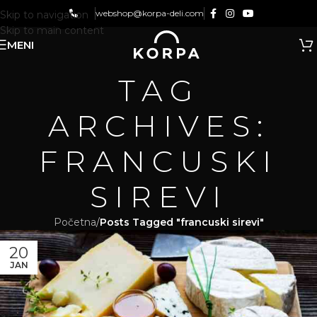
webshop@korpa-deli.com
Skip to navigation
Skip to main content
MENI
TAG
ARCHIVES:
FRANCUSKI
SIREVI
Početna
/
Posts Tagged "francuski sirevi"
20
JAN