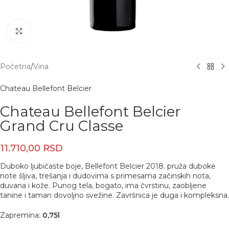
Click to enlarge
Početna
/
Vina
Chateau Bellefont Belcier
Chateau Bellefont Belcier
Grand Cru Classe
11.710,00
RSD
Duboko ljubičaste boje, Bellefont Belcier 2018. pruža duboke
note šljiva, trešanja i dudovima s primesama začinskih nota,
duvana i kože. Punog tela, bogato, ima čvrstinu, zaobljene
tanine i taman dovoljno svežine. Završnica je duga i kompleksna.
Zapremina:
0,75l