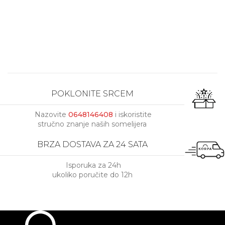
POKLONITE SRCEM
Nazovite
0648146408
i iskoristite
stručno znanje naših somelijera
BRZA DOSTAVA ZA 24 SATA
Isporuka za 24h
ukoliko poručite do 12h