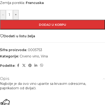
Zemlja porekla:
Francuska
-
+
DODAJ U KORPU
Dodati u listu želja
Šifra proizvoda:
0005753
Kategorije:
Crveno vino
,
Vina
Podelite:
Opis
Najbolje je da ovo vino uparite sa krvavim odrescima,
paprikašom od divljači.