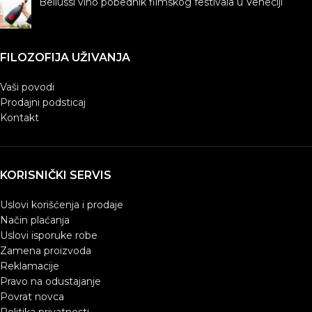
Bellussi vino pobednik filmskog festivala u Veneciji
FILOZOFIJA UŽIVANJA
Vaši povodi
Prodajni podsticaj
Kontakt
KORISNIČKI SERVIS
Uslovi korišćenja i prodaje
Način plaćanja
Uslovi isporuke robe
Zamena proizvoda
Reklamacije
Pravo na odustajanje
Povrat novca
Politika privatnosti