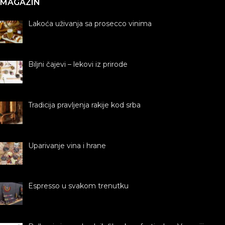
MAGAZIN
Lakoća uživanja sa prosecco vinima
Biljni čajevi – lekovi iz prirode
Tradicija pravljenja rakije kod srba
Uparivanje vina i hrane
Espresso u svakom trenutku